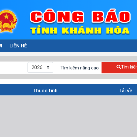
I
LIÊN HỆ
Tìm kiế
Tìm kiếm nâng cao
Thuộc tính
Tải về